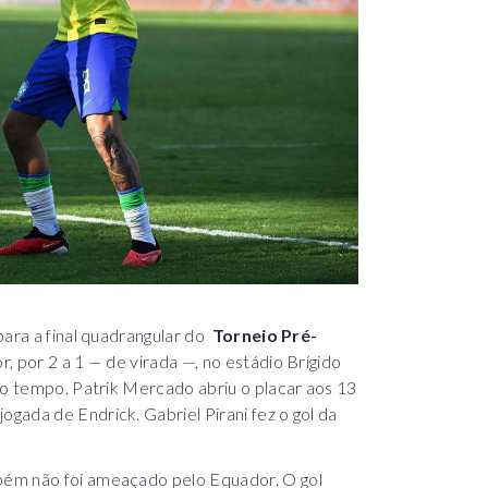
 para a final quadrangular do
Torneio Pré-
, por 2 a 1 — de virada —, no estádio Brígido
do tempo. Patrik Mercado abriu o placar aos 13
ada de Endrick. Gabriel Pirani fez o gol da
bém não foi ameaçado pelo Equador. O gol