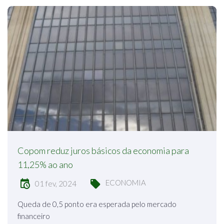
Copom reduz juros básicos da economia para
11,25% ao ano
ECONOMIA
01 fev, 2024
Queda de 0,5 ponto era esperada pelo mercado
financeiro